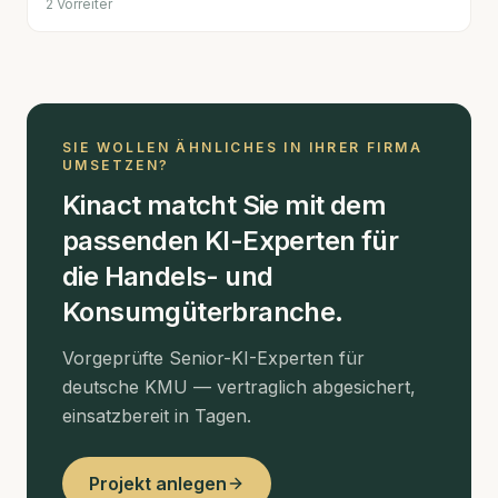
2
Vorreiter
SIE WOLLEN ÄHNLICHES IN IHRER FIRMA
UMSETZEN?
Kinact matcht Sie mit dem
passenden KI-Experten für
die
Handels- und
Konsumgüterbranche
.
Vorgeprüfte Senior-KI-Experten für
deutsche KMU — vertraglich abgesichert,
einsatzbereit in Tagen.
Projekt anlegen