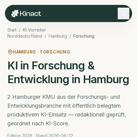
Start
/
KI-Vorreiter
Norddeutschland
/
Hamburg
/
Forschung
HAMBURG
·
FORSCHUNG
KI in Forschung &
Entwicklung
in Hamburg
2
Hamburger
KMU aus der
Forschungs- und
Entwicklungsbranche
mit öffentlich belegtem
produktivem KI-Einsatz — redaktionell geprüft,
geordnet nach KI-Score.
Edition 2026 · Stand
2026-06-22