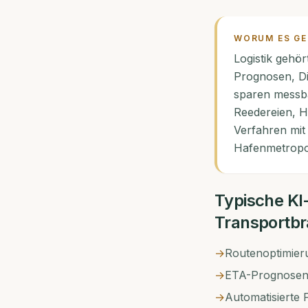
WORUM ES G
Logistik gehö
Prognosen, Di
sparen messba
Reedereien, H
Verfahren mit
Hafenmetropol
Typische KI
Transportb
→
Routenoptimier
→
ETA-Prognosen 
→
Automatisierte