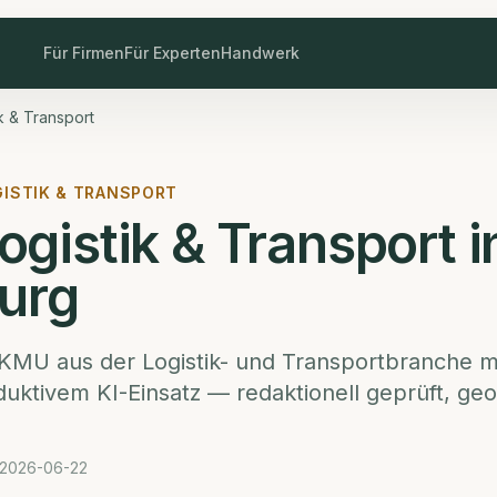
Für Firmen
Für Experten
Handwerk
k & Transport
GISTIK & TRANSPORT
Logistik & Transport
i
urg
KMU aus der
Logistik- und Transportbranche
mi
uktivem KI-Einsatz — redaktionell geprüft, ge
2026-06-22