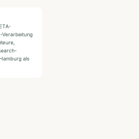
 ETA-
n-Verarbeitung
iteure,
search-
 Hamburg als