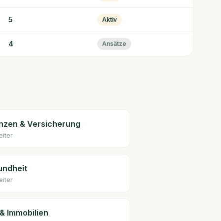
5
Aktiv
4
Ansätze
nzen & Versicherung
eiter
undheit
eiter
& Immobilien