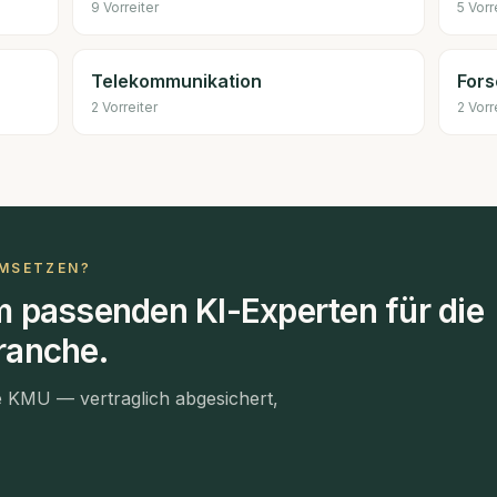
9
Vorreiter
5
Vorr
Telekommunikation
For
2
Vorreiter
2
Vorr
UMSETZEN?
m passenden KI-Experten für die
branche
.
e KMU — vertraglich abgesichert,