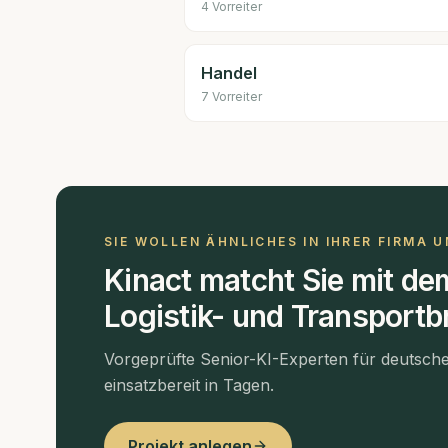
4
Vorreiter
Handel
7
Vorreiter
SIE WOLLEN ÄHNLICHES IN IHRER FIRMA 
Kinact matcht Sie mit de
Logistik- und Transport
Vorgeprüfte Senior-KI-Experten für deutsch
einsatzbereit in Tagen.
Projekt anlegen