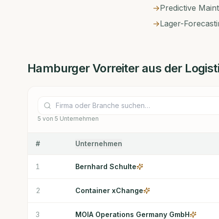
→
Predictive Main
→
Lager-Forecasti
Hamburger
Vorreiter aus der
Logis
5
von
5
Unternehmen
#
Unternehmen
1
Bernhard Schulte
2
Container xChange
3
MOIA Operations Germany GmbH