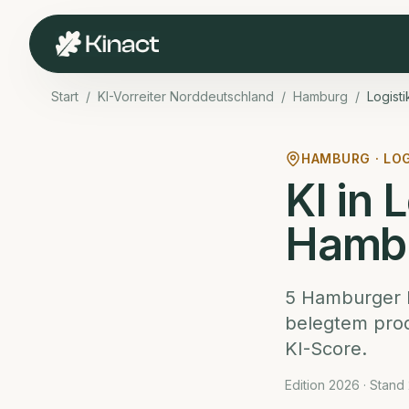
Start
/
KI-Vorreiter Norddeutschland
/
Hamburg
/
Logisti
HAMBURG
·
LO
KI in 
Hamb
5
Hamburger
belegtem prod
KI-Score.
Edition 2026 · Stand