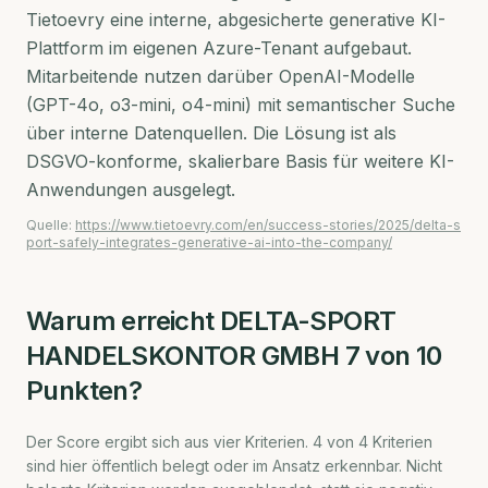
Tietoevry eine interne, abgesicherte generative KI-
Plattform im eigenen Azure-Tenant aufgebaut.
Mitarbeitende nutzen darüber OpenAI-Modelle
(GPT-4o, o3-mini, o4-mini) mit semantischer Suche
über interne Datenquellen. Die Lösung ist als
DSGVO-konforme, skalierbare Basis für weitere KI-
Anwendungen ausgelegt.
Quelle:
https://www.tietoevry.com/en/success-stories/2025/delta-s
port-safely-integrates-generative-ai-into-the-company/
Warum erreicht
DELTA-SPORT
HANDELSKONTOR GMBH
7
von 10
Punkten?
Der Score ergibt sich aus vier Kriterien.
4
von
4
Kriterien
sind hier öffentlich belegt oder im Ansatz erkennbar. Nicht