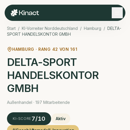
Start
/
KI-Vorreiter Norddeutschland
/
Hamburg
/
DELTA-
SPORT HANDELSKONTOR GMBH
HAMBURG · RANG
42
VON
161
DELTA-SPORT
HANDELSKONTOR
GMBH
Außenhandel · 197 Mitarbeitende
7
/10
Aktiv
KI-SCORE