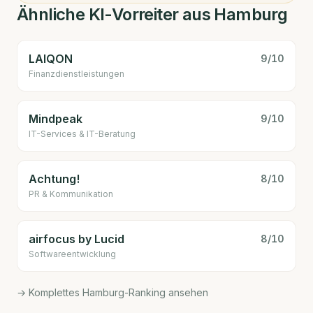
Ähnliche KI-Vorreiter aus Hamburg
LAIQON
9
/10
Finanzdienstleistungen
Mindpeak
9
/10
IT-Services & IT-Beratung
Achtung!
8
/10
PR & Kommunikation
airfocus by Lucid
8
/10
Software­entwicklung
→ Komplettes Hamburg-Ranking ansehen