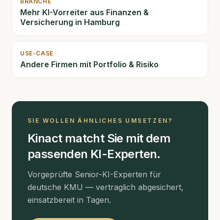
BRANCHE
Mehr KI-Vorreiter aus
Finanzen &
Versicherung
in Hamburg
USE-CASE
Andere Firmen mit
Portfolio & Risiko
SIE WOLLEN ÄHNLICHES UMSETZEN?
Kinact matcht Sie mit dem
passenden KI-Experten.
Vorgeprüfte Senior-KI-Experten für
deutsche KMU — vertraglich abgesichert,
einsatzbereit in Tagen.