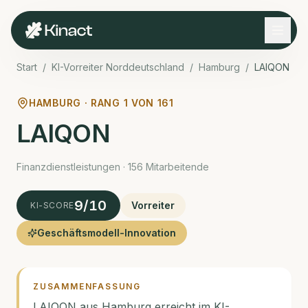
Start
/
KI-Vorreiter Norddeutschland
/
Hamburg
/
LAIQON
HAMBURG · RANG
1
VON
161
LAIQON
Finanzdienstleistungen · 156 Mitarbeitende
9
/10
Vorreiter
KI-SCORE
Geschäftsmodell-Innovation
ZUSAMMENFASSUNG
LAIQON aus Hamburg erreicht im KI-