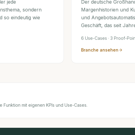
der jede
Der deutsche Großhande
ionsthema, sondern
Margenhistorien und Ku
 so eindeutig wie
und Angebotsautomatisi
Geschäft, das seit Jahr
6
Use-Cases ·
3
Proof-Poin
Branche ansehen
je Funktion mit eigenen KPIs und Use-Cases.