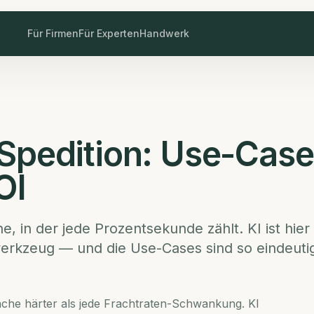
Für Firmen
Für Experten
Handwerk
d Spedition: Use-Cas
OI
e, in der jede Prozentsekunde zählt. KI ist hier
rkzeug — und die Use-Cases sind so eindeuti
ranche härter als jede Frachtraten-Schwankung. KI