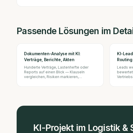
Passende Lösungen im Detai
Dokumenten-Analyse mit KI:
KI-Lead
Verträge, Berichte, Akten
Routing
Hunderte Verträge, Lastenhefte oder
Leads we
Reports auf einen Blick — Klauseln
bewerte
vergleichen, Risiken markieren,
Vertrieb
Zusammenfassungen erzeugen.
Begründ
KI-Projekt im
Logistik & 