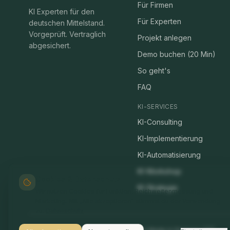
Für Firmen
KI Experten für den
Für Experten
deutschen Mittelstand.
Vorgeprüft. Vertraglich
Projekt anlegen
abgesichert.
Demo buchen (20 Min)
So geht's
FAQ
KI-SERVICES
KI-Consulting
KI-Implementierung
KI-Automatisierung
KI-Workshop
Cookies & Datenschutz
KI-Strategie
Wir nutzen Cookies für Funktion, Reichweitenmessung und
Marketing. Mit „Alle akzeptieren" stimmst du der Verwendung
zu.
Datenschutz