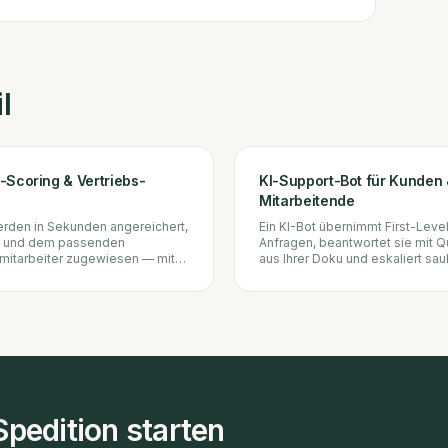
l
-Scoring & Vertriebs-
KI-Support-Bot für Kunden
Mitarbeitende
rden in Sekunden angereichert,
Ein KI-Bot übernimmt First-Leve
t und dem passenden
Anfragen, beantwortet sie mit Q
smitarbeiter zugewiesen — mit
aus Ihrer Doku und eskaliert sau
ung.
wenn nötig.
Spedition
starten