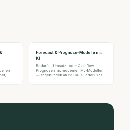
 &
Forecast & Prognose-Modelle mit
KI
l-
Bedarfs-, Umsatz- oder Cashflow-
uellen
Prognosen mit modernen ML-Modellen
ber,
— angebunden an Ihr ERP, BI oder Excel.