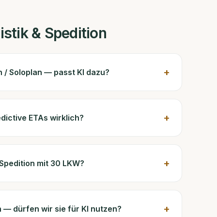
istik & Spedition
+
n / Soloplan — passt KI dazu?
+
edictive ETAs wirklich?
+
 Spedition mit 30 LKW?
+
 — dürfen wir sie für KI nutzen?