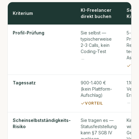
KI-Freelancer
Senio
Kriterium
direkt buchen
Kinac
Profil-Prüfung
Sie selbst —
5-stuf
typischerweise
Prüfpr
2-3 Calls, kein
Refer
Coding-Test
techn
Asses
VOR
Tagessatz
900-1.400 €
1.100-
(kein Plattform-
Vermit
Aufschlag)
Ersatz
VORTEIL
Scheinselbstständigkeits-
Sie tragen es —
Kinac
Risiko
Statusfeststellung
wir si
kann §7 SGB IV
Gener
auslösen
Vertr