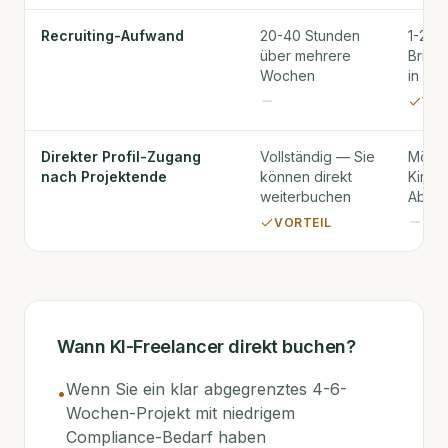
Recruiting-Aufwand
20-40 Stunden
1-2 S
über mehrere
Briefi
Wochen
in 48 
VOR
Direkter Profil-Zugang
Vollständig — Sie
Mögli
nach Projektende
können direkt
Kinact
weiterbuchen
Abwer
VORTEIL
Wann
KI-Freelancer direkt buchen
?
Wenn Sie ein klar abgegrenztes 4-6-
•
Wochen-Projekt mit niedrigem
Compliance-Bedarf haben