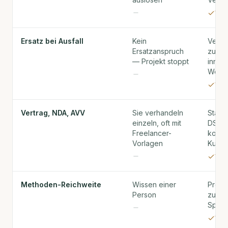
VOR
Ersatz bei Ausfall
Kein
Vertra
Ersatzanspruch
zuges
— Projekt stoppt
innerh
Werk
VOR
Vertrag, NDA, AVV
Sie verhandeln
Stand
einzeln, oft mit
DSGV
Freelancer-
konfo
Vorlagen
Kunde
VOR
Methoden-Reichweite
Wissen einer
Profi
Person
zu 80
Spezia
VOR