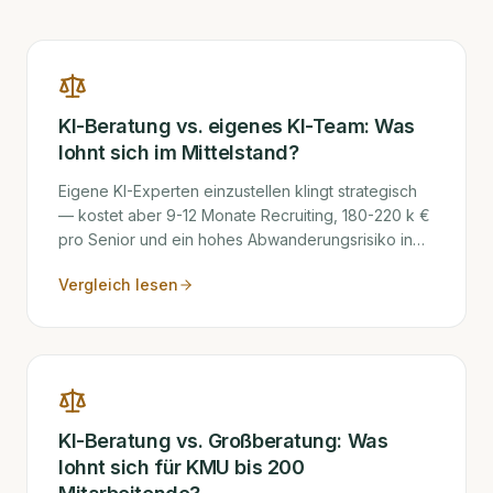
KI-Beratung vs. eigenes KI-Team: Was
lohnt sich im Mittelstand?
Eigene KI-Experten einzustellen klingt strategisch
— kostet aber 9-12 Monate Recruiting, 180-220 k €
pro Senior und ein hohes Abwanderungsrisiko in
den ersten 24 Monaten. Externe Senior-Beratung
Vergleich lesen
liefert in 2 Wochen Wert, ist aber teurer pro Tag.
Welcher Weg sich rechnet, hängt von 4 Faktoren
ab.
KI-Beratung vs. Großberatung: Was
lohnt sich für KMU bis 200