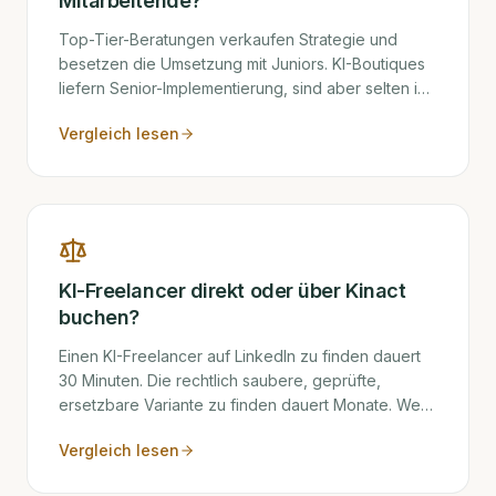
Mitarbeitende?
Top-Tier-Beratungen verkaufen Strategie und
besetzen die Umsetzung mit Juniors. KI-Boutiques
liefern Senior-Implementierung, sind aber selten in
der C-Suite-Kommunikation auf Augenhöhe. Im
Vergleich lesen
Mittelstand führt das oft zur falschen Wahl — hier ist
der Vergleich, der die Logik klärt.
KI-Freelancer direkt oder über Kinact
buchen?
Einen KI-Freelancer auf LinkedIn zu finden dauert
30 Minuten. Die rechtlich saubere, geprüfte,
ersetzbare Variante zu finden dauert Monate. Wer
den Unterschied unterschätzt, riskiert
Vergleich lesen
Scheinselbstständigkeits-Verfahren, geleakte
Trainingsdaten und stillstehende Projekte bei