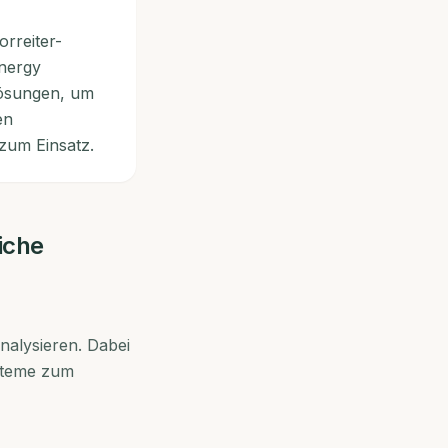
rreiter-
Energy
Lösungen, um
en
zum Einsatz.
iche
nalysieren. Dabei
steme zum