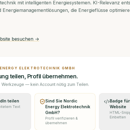
otechnik mit intelligenten Energiesystemen. KI-Relevanz ent
Energiemanagementlösungen, die Energieflüsse optimieren
site besuchen →
 ENERGY ELEKTROTECHNIK GMBH
ng teilen, Profil übernehmen.
e Werkzeuge — kein Account nötig zum Teilen.
dIn teilen
Sind Sie
Nordic
Badge für
Energy Elektrotechnik
Website
eitetem Text
GmbH
?
HTML-Snip
Einbetten
Profil verifizieren &
übernehmen