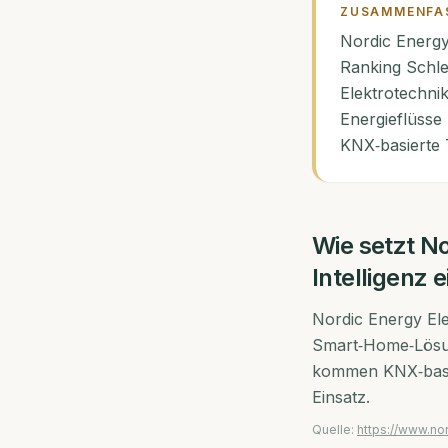
ZUSAMMENFA
Nordic Energy
Ranking Schle
Elektrotechni
Energieflüsse
KNX‑basierte 
Wie setzt
No
Intelligenz e
Nordic Energy Ele
Smart‑Home‑Lösun
kommen KNX‑basie
Einsatz.
Quelle:
https://www.no