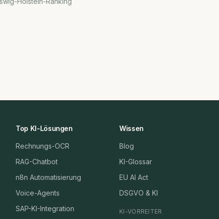
swig-Holstein-Ranking
Top KI-Lösungen
Wissen
Rechnungs-OCR
Blog
RAG-Chatbot
KI-Glossar
n8n Automatisierung
EU AI Act
Voice-Agents
DSGVO & KI
SAP-KI-Integration
KI-VORREITER