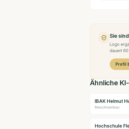
Sie sin
Logo ergä
dauert 60
Profil
Ähnliche KI-
IBAK Helmut H
Maschinenbau
Hochschule Fl