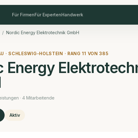
Für Firmen
Für Experten
Handwerk
/
Nordic Energy Elektrotechnik GmbH
U ·
SCHLESWIG-HOLSTEIN · RANG
11
VON
385
c Energy Elektrotech
H
istungen · 4 Mitarbeitende
Aktiv