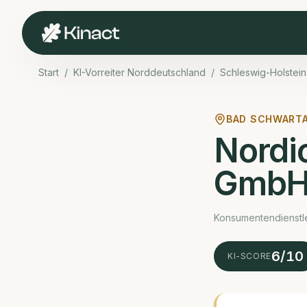
Start
/
KI-Vorreiter Norddeutschland
/
Schleswig-Holstein
BAD SCHWARTA
Nordi
Gmb
Konsumentendienstle
6
/10
KI-SCORE