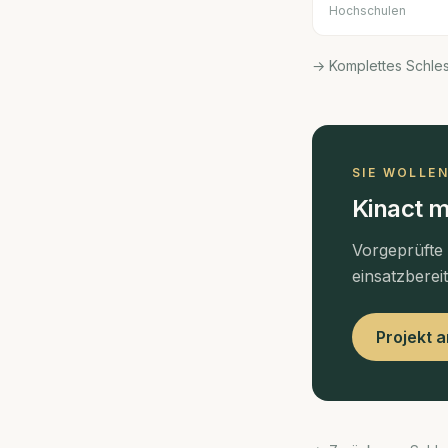
Hochschulen
→ Komplettes Schle
SIE WOLLE
Kinact m
Vorgeprüfte
einsatzberei
Projekt 