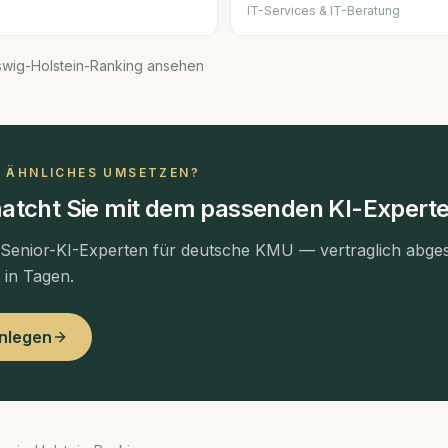
IT-Services & IT-Beratung
swig-Holstein-Ranking ansehen
N ÄHNLICHES UMSETZEN?
atcht Sie mit dem passenden KI-Experte
 Senior-KI-Experten für deutsche KMU — vertraglich abges
t in Tagen.
anlegen