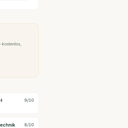
 kostenlos,
H
9
/10
technik
8
/10