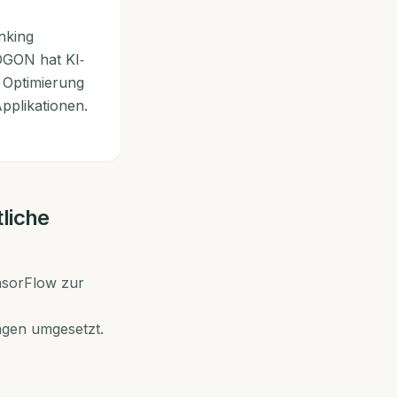
nking
OGON hat KI‑
 Optimierung
pplikationen.
liche
nsorFlow zur
ägen umgesetzt.