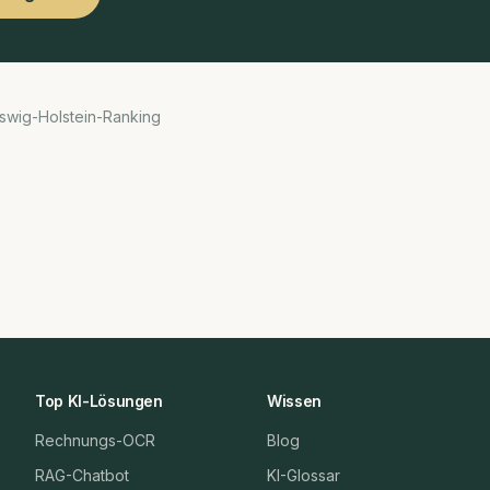
swig-Holstein-Ranking
Top KI-Lösungen
Wissen
Rechnungs-OCR
Blog
RAG-Chatbot
KI-Glossar