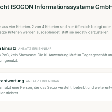
icht
ISOGON Informationssysteme Gmb
 aus vier Kriterien.
2
von
4
Kriterien sind hier öffentlich belegt oder
egte Kriterien werden ausgeblendet, statt sie negativ darzustellen.
m Einsatz
ANSATZ ERKENNBAR
ein PoC, kein Showcase. Die KI-Anwendung läuft im Tagesgeschäft u
on genutzt.
rantwortung
ANSATZ ERKENNBAR
 sitzt eine Person, die das Setup versteht, betreibt und weiterentwi
ienstleister.