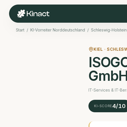
Start
/
KI-Vorreiter Norddeutschland
/
Schleswig-Holstein
KIEL ·
SCHLESW
ISOGO
Gmb
IT-Services & IT-Ber
4
/10
KI-SCORE