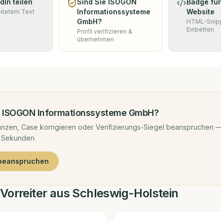
dIn teilen
Sind Sie
ISOGON
Badge für
Informationssysteme
Website
eitetem Text
GmbH
?
HTML-Snip
Einbetten
Profil verifizieren &
übernehmen
d
ISOGON Informationssysteme GmbH
?
nzen, Case korrigieren oder Verifizierungs-Siegel beanspruchen —
 Sekunden.
 beanspruchen
Vorreiter aus Schleswig-Holstein