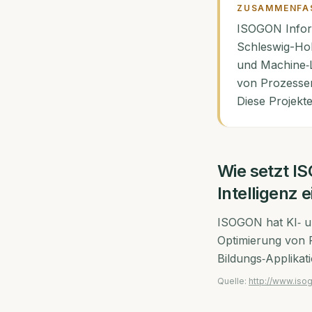
ZUSAMMENFA
ISOGON Inform
Schleswig-Hol
und Machine‑L
von Prozessen
Diese Projek
Wie setzt
IS
Intelligenz e
ISOGON hat KI‑ un
Optimierung von P
Bildungs‑Applika
Quelle:
http://www.iso