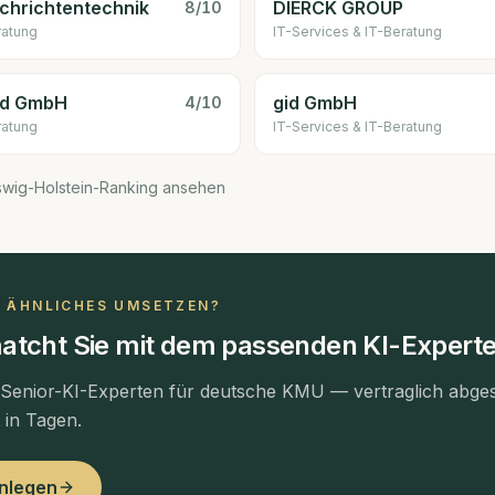
chrichtentechnik
DIERCK GROUP
8
/10
ratung
IT-Services & IT-Beratung
ad GmbH
gid GmbH
4
/10
ratung
IT-Services & IT-Beratung
swig-Holstein-Ranking ansehen
N ÄHNLICHES UMSETZEN?
atcht Sie mit dem passenden KI-Experte
 Senior-KI-Experten für deutsche KMU — vertraglich abges
t in Tagen.
anlegen