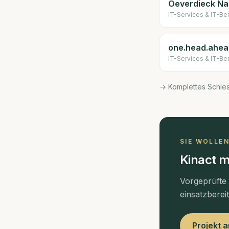
Oeverdieck Na
IT-Services & IT-Be
one.head.ahe
IT-Services & IT-Be
→ Komplettes Schle
SIE WOLLE
Kinact m
Vorgeprüfte
einsatzberei
Projekt 