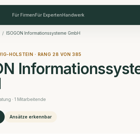
Für Firmen
Für Experten
Handwerk
/
ISOGON Informationssysteme GmbH
IG-HOLSTEIN · RANG
28
VON
385
N Informationssys
H
atung · 1 Mitarbeitende
Ansätze erkennbar