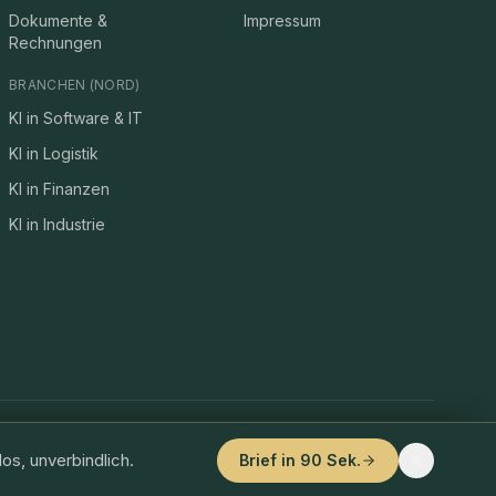
Dokumente &
Impressum
Rechnungen
BRANCHEN (NORD)
KI in Software & IT
KI in Logistik
KI in Finanzen
KI in Industrie
e
LinkedIn
In Kooperation mit
Persoblogger.de
Marlow D. Guttmann
os, unverbindlich.
Brief in 90 Sek.