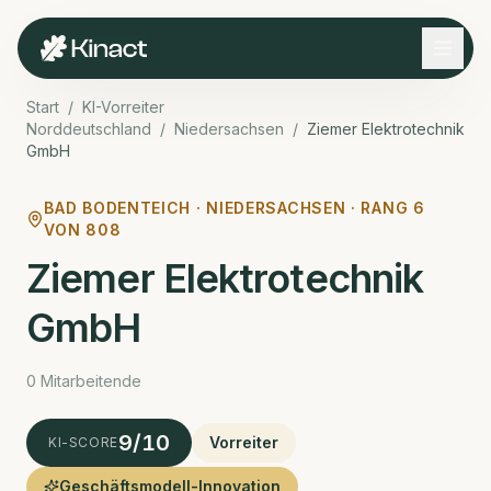
Start
/
KI-Vorreiter
Norddeutschland
/
Niedersachsen
/
Ziemer Elektrotechnik
GmbH
BAD BODENTEICH ·
NIEDERSACHSEN · RANG
6
VON
808
Ziemer Elektrotechnik
GmbH
0 Mitarbeitende
9
/10
Vorreiter
KI-SCORE
Geschäftsmodell-Innovation