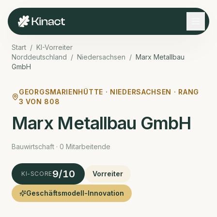
Start
/
KI-Vorreiter
Norddeutschland
/
Niedersachsen
/
Marx Metallbau
GmbH
GEORGSMARIENHÜTTE ·
NIEDERSACHSEN · RANG
3
VON
808
Marx Metallbau GmbH
Bauwirtschaft · 0 Mitarbeitende
9
/10
Vorreiter
KI-SCORE
Geschäftsmodell-Innovation