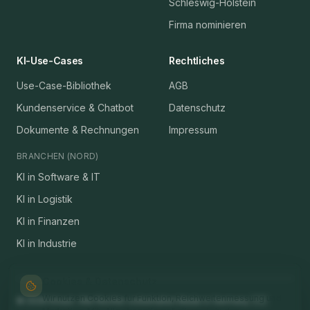
Schleswig-Holstein
Firma nominieren
KI-Use-Cases
Rechtliches
Use-Case-Bibliothek
AGB
Kundenservice & Chatbot
Datenschutz
Dokumente & Rechnungen
Impressum
BRANCHEN (NORD)
KI in Software & IT
KI in Logistik
KI in Finanzen
KI in Industrie
Cookies & Datenschutz
Wir nutzen Cookies für Funktion, Reichweitenmessung und
©
2026
Kinact. Alle Rechte vorbehalten.
Made in Germany 🇩🇪