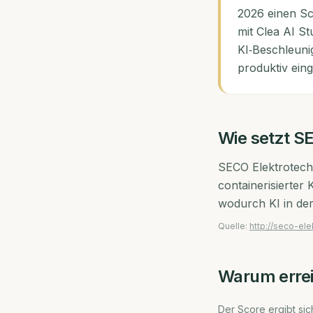
2026 einen Sc
mit Clea AI St
KI‑Beschleuni
produktiv eing
Wie setzt
SE
SECO Elektrotechn
containerisierter
wodurch KI in der
Quelle:
http://seco-ele
Warum erre
Der Score ergibt sich