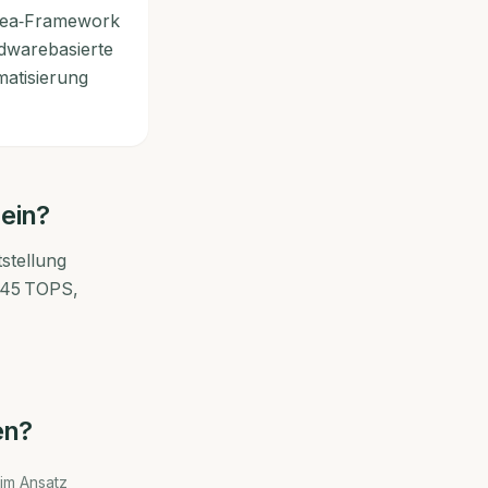
Clea‑Framework
rdwarebasierte
matisierung
 ein?
stellung
u 45 TOPS,
en?
 im Ansatz