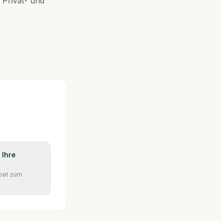
 Privat- und
 Ihre
pet zum