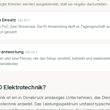
egte Kriterien werden ausgeblendet, statt sie negativ darzustellen.
m Einsatz
BELEGT
ein PoC, kein Showcase. Die KI-Anwendung läuft im Tagesgeschäft u
on genutzt.
rantwortung
BELEGT
 sitzt eine Person, die das Setup versteht, betreibt und weiterentwi
ienstleister.
 Elektrotechnik
?
ik ist ein in Osnabrück ansässiges Unternehmen, das Dien
rotechnik anbietet. Das Leistungsspektrum umfasst typisch