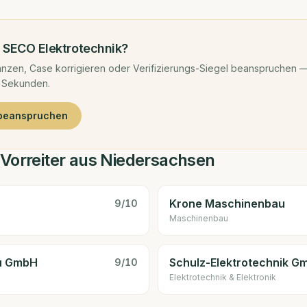
d
SECO Elektrotechnik
?
nzen, Case korrigieren oder Verifizierungs-Siegel beanspruchen —
 Sekunden.
 beanspruchen
-Vorreiter aus Niedersachsen
Krone Maschinenbau
9
/10
Maschinenbau
au GmbH
Schulz-Elektrotechnik G
9
/10
Elektrotechnik & Elektronik