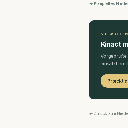
→ Komplettes Niede
SIE WOLLE
Kinact m
Vorgeprüfte
einsatzberei
Projekt 
← Zurück zum Nied