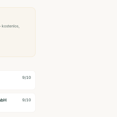
 kostenlos,
9
/10
mbH
9
/10