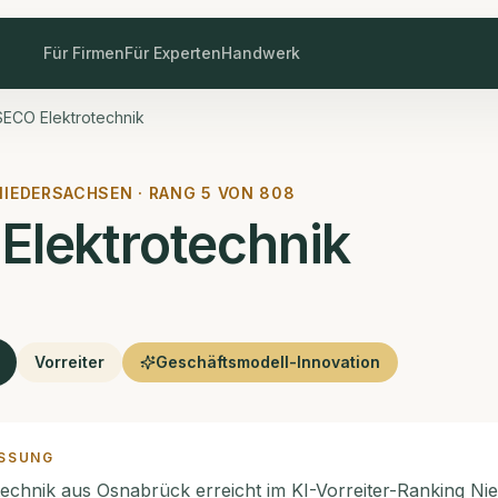
Für Firmen
Für Experten
Handwerk
SECO Elektrotechnik
NIEDERSACHSEN · RANG
5
VON
808
Elektrotechnik
Vorreiter
Geschäftsmodell-Innovation
SSUNG
echnik aus Osnabrück erreicht im KI-Vorreiter-Ranking Ni