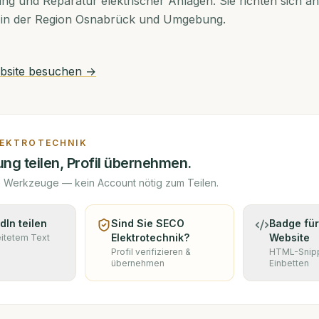
tung und Reparatur elektrischer Anlagen. Sie richten sich an
 in der Region Osnabrück und Umgebung.
site besuchen →
LEKTROTECHNIK
ng teilen, Profil übernehmen.
e Werkzeuge — kein Account nötig zum Teilen.
dIn teilen
Sind Sie
SECO
Badge für
Elektrotechnik
?
Website
eitetem Text
Profil verifizieren &
HTML-Snip
übernehmen
Einbetten