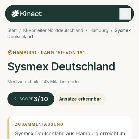
Start
/
KI-Vorreiter Norddeutschland
/
Hamburg
/
Sysmex
Deutschland
HAMBURG · RANG
159
VON
161
Sysmex Deutschland
Medizin­technik · 148 Mitarbeitende
3
/10
Ansätze erkennbar
KI-SCORE
ZUSAMMENFASSUNG
Sysmex Deutschland aus Hamburg erreicht im