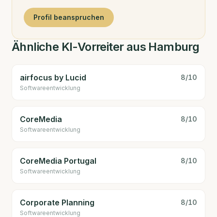
Profil beanspruchen
Ähnliche KI-Vorreiter aus Hamburg
airfocus by Lucid
8
/10
Software­entwicklung
CoreMedia
8
/10
Software­entwicklung
CoreMedia Portugal
8
/10
Software­entwicklung
Corporate Planning
8
/10
Software­entwicklung