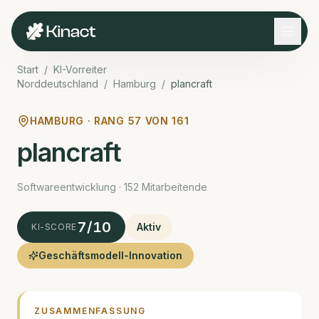
Start
/
KI-Vorreiter
Norddeutschland
/
Hamburg
/
plancraft
HAMBURG · RANG
57
VON
161
plancraft
Software­entwicklung · 152 Mitarbeitende
7
/10
Aktiv
KI-SCORE
Geschäftsmodell-Innovation
ZUSAMMENFASSUNG