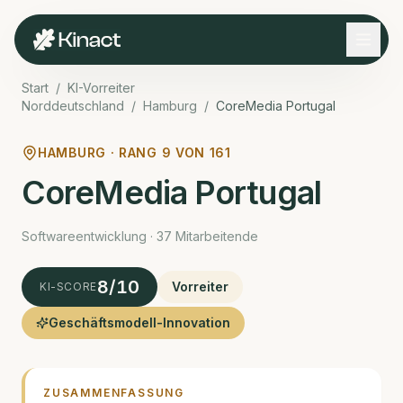
Start
/
KI-Vorreiter
Norddeutschland
/
Hamburg
/
CoreMedia Portugal
HAMBURG · RANG
9
VON
161
CoreMedia Portugal
Software­entwicklung · 37 Mitarbeitende
8
/10
Vorreiter
KI-SCORE
Geschäftsmodell-Innovation
ZUSAMMENFASSUNG