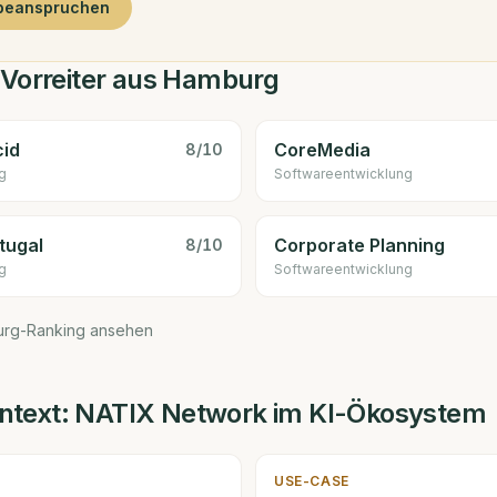
 beanspruchen
-Vorreiter aus Hamburg
cid
CoreMedia
8
/10
g
Software­entwicklung
tugal
Corporate Planning
8
/10
g
Software­entwicklung
urg-Ranking ansehen
text:
NATIX Network
im KI-Ökosystem
USE-CASE