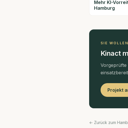
Mehr KI-Vorrei
Hamburg
SIE WOLLE
Kinact m
Vorgeprüfte
einsatzberei
Projekt 
← Zurück zum Hamb