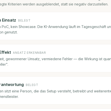
egte Kriterien werden ausgeblendet, statt sie negativ darzustellen.
m Einsatz
BELEGT
ein PoC, kein Showcase. Die KI-Anwendung läuft im Tagesgeschäft u
on genutzt.
Effekt
ANSATZ ERKENNBAR
eit, gewonnener Umsatz, vermiedene Fehler — die Wirkung ist quanti
ller".
rantwortung
BELEGT
 sitzt eine Person, die das Setup versteht, betreibt und weiterentwi
ienstleister.