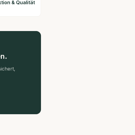
tion & Qualität
n.
ichert,