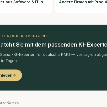
ter aus
Software & IT
in
Andere Firmen mit
Produk
N ÄHNLICHES UMSETZEN?
atcht Sie mit dem passenden KI-Experte
 Senior-KI-Experten für deutsche KMU — vertraglich abges
t in Tagen.
anlegen
urg-Ranking