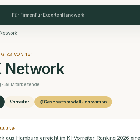
Für Firmen
Für Experten
Handwerk
 Network
NG
23
VON
161
 Network
 · 38 Mitarbeitende
Vorreiter
Geschäftsmodell-Innovation
SSUNG
 aus Hamburg erreicht im KI-Vorreiter-Ranking 2026 ein