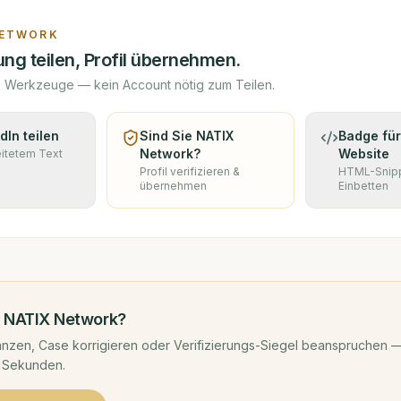
NETWORK
ng teilen, Profil übernehmen.
e Werkzeuge — kein Account nötig zum Teilen.
dIn teilen
Sind Sie
NATIX
Badge für
Network
?
Website
eitetem Text
Profil verifizieren &
HTML-Snip
übernehmen
Einbetten
d
NATIX Network
?
nzen, Case korrigieren oder Verifizierungs-Siegel beanspruchen —
 Sekunden.