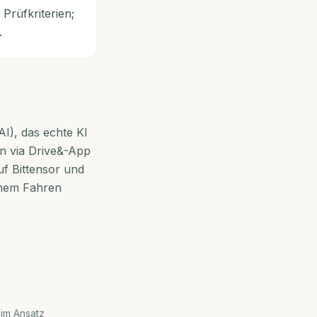
Prüfkriterien;
.
I), das echte KI
en via Drive&-App
uf Bittensor und
mem Fahren
 im Ansatz