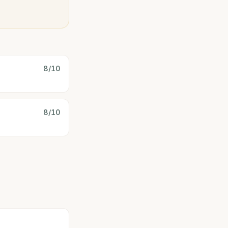
8
/10
8
/10