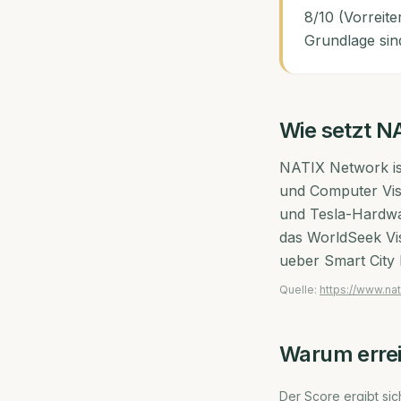
8/10 (Vorreite
Grundlage sin
Wie setzt
NA
NATIX Network is
und Computer Visi
und Tesla-Hardwar
das WorldSeek V
ueber Smart City 
Quelle:
https://www.nat
Warum erre
Der Score ergibt sich