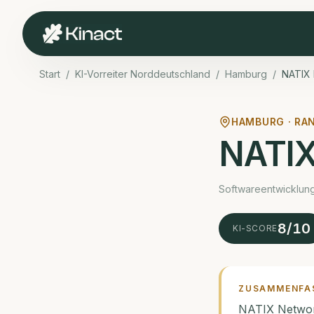
Start
/
KI-Vorreiter Norddeutschland
/
Hamburg
/
NATIX
HAMBURG · RA
NATIX
Software­entwicklung
8
/10
KI-SCORE
ZUSAMMENFA
NATIX Network