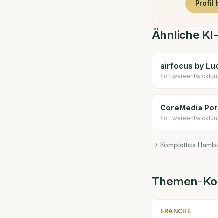
Profil
Ähnliche KI
airfocus by Lu
Software­entwicklun
CoreMedia Por
Software­entwicklun
→ Komplettes Hamb
Themen-Kon
BRANCHE