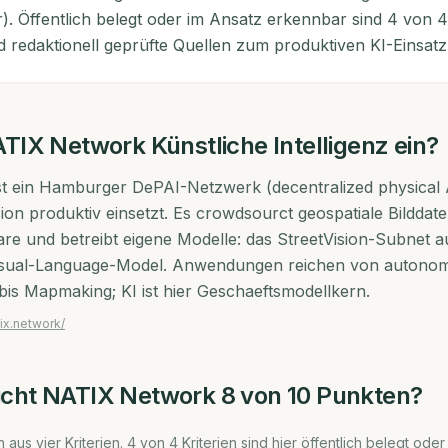
r). Öffentlich belegt oder im Ansatz erkennbar sind 4 von 4 
d redaktionell geprüfte Quellen zum produktiven KI-Einsatz
TIX Network
Künstliche Intelligenz ein?
t ein Hamburger DePAI-Netzwerk (decentralized physical A
on produktiv einsetzt. Es crowdsourct geospatiale Bilddat
e und betreibt eigene Modelle: das StreetVision-Subnet a
isual-Language-Model. Anwendungen reichen von autono
bis Mapmaking; KI ist hier Geschaeftsmodellkern.
ix.network/
icht
NATIX Network
8
von 10 Punkten?
 aus vier Kriterien.
4
von
4
Kriterien sind hier öffentlich belegt oder