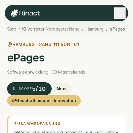
Start
/
KI-Vorreiter Norddeutschland
/
Hamburg
/
ePages
HAMBURG · RANG
111
VON
161
ePages
Software­entwicklung · 60 Mitarbeitende
5
/10
Aktiv
KI-SCORE
Geschäftsmodell-Innovation
ZUSAMMENFASSUNG
ePages aus Hamburg erreicht im KI-Vorreiter-