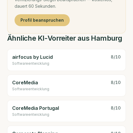
dauert 60 Sekunden.
Profil beanspruchen
Ähnliche KI-Vorreiter aus Hamburg
airfocus by Lucid
8
/10
Software­entwicklung
CoreMedia
8
/10
Software­entwicklung
CoreMedia Portugal
8
/10
Software­entwicklung