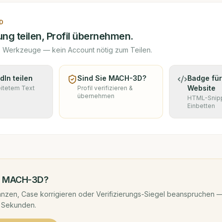
D
ng teilen, Profil übernehmen.
e Werkzeuge — kein Account nötig zum Teilen.
dIn teilen
Sind Sie
MACH-3D
?
Badge für
Website
eitetem Text
Profil verifizieren &
übernehmen
HTML-Snip
Einbetten
d
MACH-3D
?
nzen, Case korrigieren oder Verifizierungs-Siegel beanspruchen —
 Sekunden.