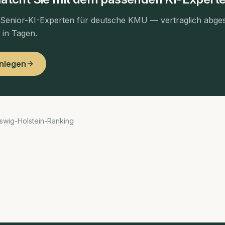
 Senior-KI-Experten für deutsche KMU — vertraglich abges
t in Tagen.
anlegen
swig-Holstein-Ranking