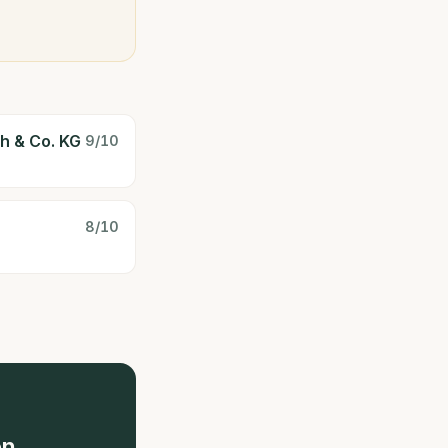
h & Co. KG
9
/10
8
/10
n.