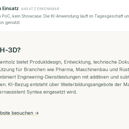
m Einsatz
ANSATZ ERKENNBAR
ein PoC, kein Showcase. Die KI-Anwendung läuft im Tagesgeschäft u
on genutzt.
H-3D
?
nholz bietet Produktdesign, Entwicklung, technische Dok
tützung für Branchen wie Pharma, Maschinenbau und Rüs
niert Engineering-Dienstleistungen mit additiven und subt
ren. KI-Bezug entsteht über Weiterbildungsangebote der 
ernassistent Syntea eingesetzt wird.
site besuchen →