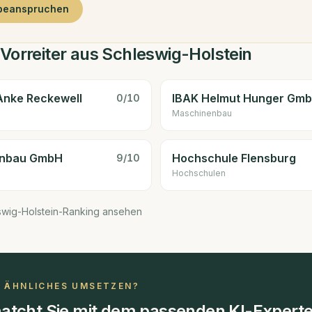
 beanspruchen
Vorreiter aus Schleswig-Holstein
 Anke Reckewell
IBAK Helmut Hunger Gmb
0
/10
Maschinenbau
enbau GmbH
Hochschule Flensburg
9
/10
Hochschulen
swig-Holstein-Ranking ansehen
N ÄHNLICHES UMSETZEN?
atcht Sie mit dem passenden KI-Experte