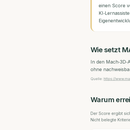
einen Score v
KI‑Lernassist
Eigenentwickl
Wie setzt
M
In den Mach‑3D‑Ak
ohne nachweisbare
Quelle:
https://www.m
Warum erre
Der Score ergibt sich
Nicht belegte Kriter