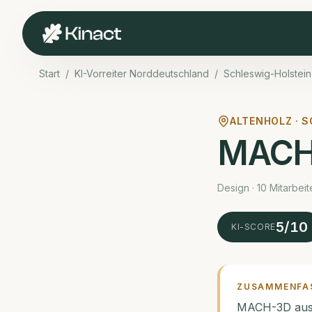
Start
/
KI-Vorreiter Norddeutschland
/
Schleswig-Holstein
ALTENHOLZ ·
S
MACH
Design · 10 Mitarbei
5
/10
KI-SCORE
ZUSAMMENFA
MACH-3D aus A