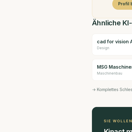
Profil
Ähnliche KI-
cad for vision
Design
MSG Maschin
Maschinenbau
→ Komplettes Schle
SIE WOLLE
Kinact m