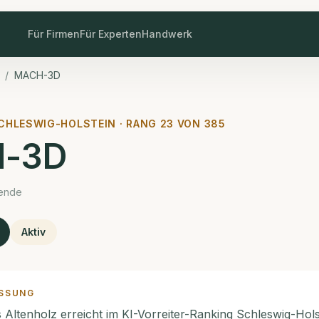
Für Firmen
Für Experten
Handwerk
/
MACH-3D
CHLESWIG-HOLSTEIN · RANG
23
VON
385
-3D
tende
Aktiv
SSUNG
ltenholz erreicht im KI-Vorreiter-Ranking Schleswig-Hols