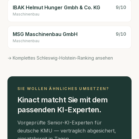
IBAK Helmut Hunger Gmbh & Co. KG
9
/10
Maschinenbau
MSG Maschinenbau GmbH
9
/10
Maschinenbau
→ Komplettes Schleswig-Holstein-Ranking ansehen
SIE WOLLEN ÄHNLICHES UMSETZEN?
Kinact matcht Sie mit dem
passenden KI-Experten.
Vorgeprüfte Senior-KI-Experten für
deutsche KMU — vertraglich abgesichert,
einsatzbereit in Tagen.