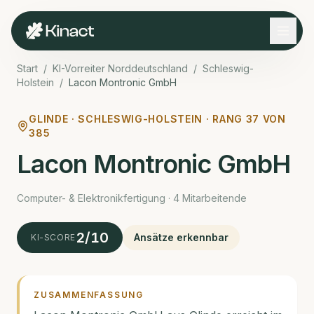
Start
/
KI-Vorreiter Norddeutschland
/
Schleswig-
Holstein
/
Lacon Montronic GmbH
GLINDE ·
SCHLESWIG-HOLSTEIN · RANG
37
VON
385
Lacon Montronic GmbH
Computer- & Elektronik­fertigung · 4 Mitarbeitende
2
/10
Ansätze erkennbar
KI-SCORE
ZUSAMMENFASSUNG