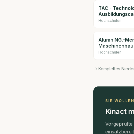
TAC - Technolo
Ausbildungsc
Hochschulen
AlumnING.-Ment
Maschinenbau
Hochschulen
→ Komplettes Niede
SIE WOLLE
Kinact m
Vorgeprüfte
einsatzberei