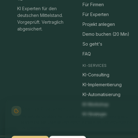
Für Firmen
KI Experten für den
Für Experten
deutschen Mittelstand.
Vorgeprüft. Vertraglich
Projekt anlegen
abgesichert.
Demo buchen (20 Min)
So geht's
FAQ
KI-SERVICES
KI-Consulting
KI-Implementierung
KI-Automatisierung
KI-Workshop
Cookies & Datenschutz
KI-Strategie
Wir nutzen Cookies für Funktion, Reichweitenmessung und
Marketing. Mit „Alle akzeptieren" stimmst du der Verwendung
zu.
Datenschutz