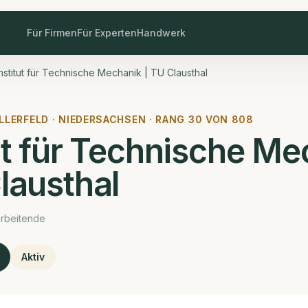
Für Firmen
Für Experten
Handwerk
Institut für Technische Mechanik | TU Clausthal
LLERFELD ·
NIEDERSACHSEN · RANG
30
VON
808
ut für Technische M
lausthal
arbeitende
Aktiv