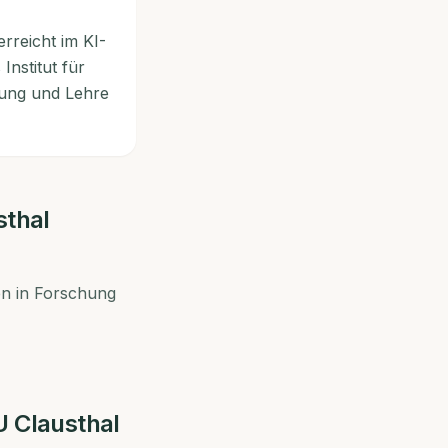
erreicht im KI-
Institut für
hung und Lehre
sthal
en in Forschung
U Clausthal