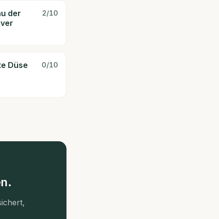
au der
2
/10
over
te Düse
0
/10
n.
ichert,