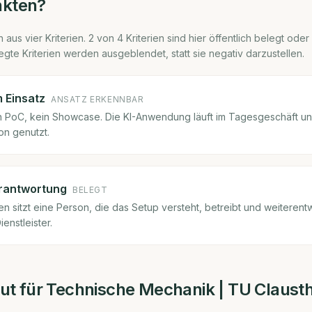
nkten?
 aus vier Kriterien.
2
von
4
Kriterien sind hier öffentlich belegt oder
egte Kriterien werden ausgeblendet, statt sie negativ darzustellen.
m Einsatz
ANSATZ ERKENNBAR
ein PoC, kein Showcase. Die KI-Anwendung läuft im Tagesgeschäft u
on genutzt.
rantwortung
BELEGT
 sitzt eine Person, die das Setup versteht, betreibt und weiterentwi
ienstleister.
itut für Technische Mechanik | TU Claust