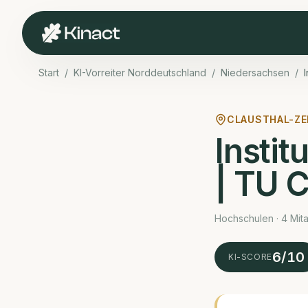
Start
/
KI-Vorreiter Norddeutschland
/
Niedersachsen
/
CLAUSTHAL-ZE
Instit
| TU C
Hochschulen · 4 Mit
6
/10
KI-SCORE