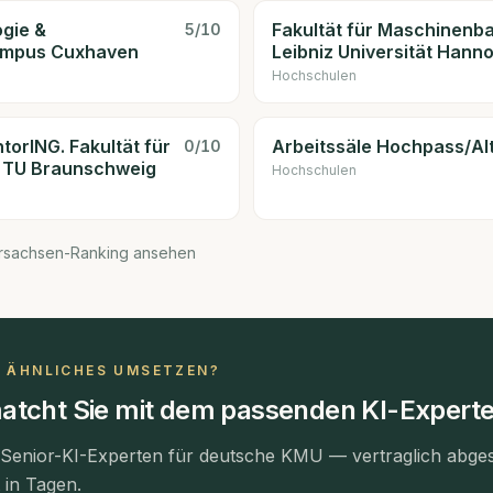
gie &
Fakultät für Maschinenb
5
/10
ampus Cuxhaven
Leibniz Universität Hann
Hochschulen
orING. Fakultät für
Arbeitssäle Hochpass/Al
0
/10
 TU Braunschweig
Hochschulen
rsachsen-Ranking ansehen
N ÄHNLICHES UMSETZEN?
atcht Sie mit dem passenden KI-Experte
 Senior-KI-Experten für deutsche KMU — vertraglich abges
t in Tagen.