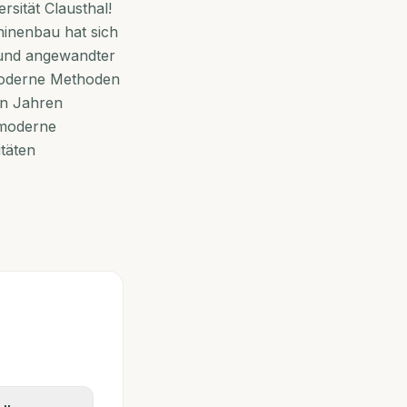
sität Clausthal!
hinenbau hat sich
 und angewandter
moderne Methoden
en Jahren
 moderne
itäten