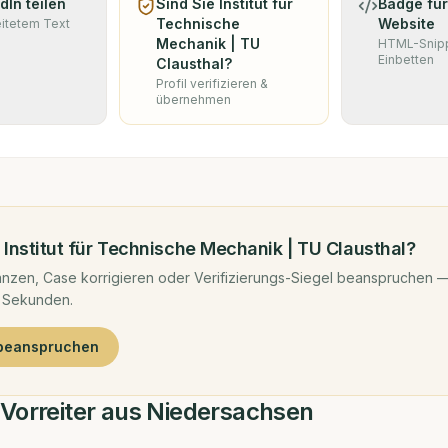
dIn teilen
Sind Sie
Institut für
Badge für
Technische
Website
eitetem Text
Mechanik | TU
HTML-Snip
Einbetten
Clausthal
?
Profil verifizieren &
übernehmen
d
Institut für Technische Mechanik | TU Clausthal
?
nzen, Case korrigieren oder Verifizierungs-Siegel beanspruchen —
 Sekunden.
 beanspruchen
-Vorreiter aus Niedersachsen