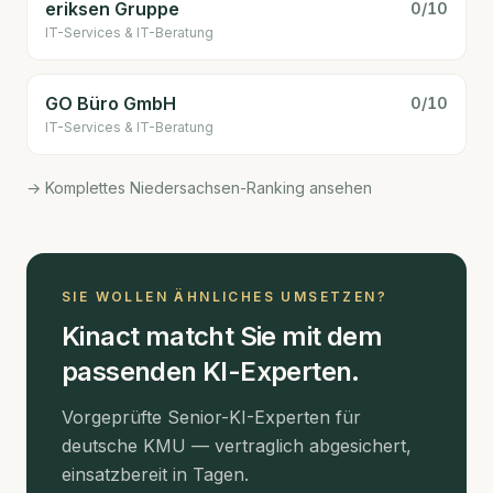
eriksen Gruppe
0
/10
IT-Services & IT-Beratung
GO Büro GmbH
0
/10
IT-Services & IT-Beratung
→ Komplettes Niedersachsen-Ranking ansehen
SIE WOLLEN ÄHNLICHES UMSETZEN?
Kinact matcht Sie mit dem
passenden KI-Experten.
Vorgeprüfte Senior-KI-Experten für
deutsche KMU — vertraglich abgesichert,
einsatzbereit in Tagen.