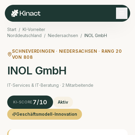
Start
/
KI-Vorreiter
Norddeutschland
/
Niedersachsen
/
INOL GmbH
SCHNEVERDINGEN ·
NIEDERSACHSEN · RANG
20
VON
808
INOL GmbH
IT-Services & IT-Beratung · 2 Mitarbeitende
7
/10
Aktiv
KI-SCORE
Geschäftsmodell-Innovation