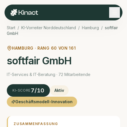
Start
/
KI-Vorreiter Norddeutschland
/
Hamburg
/
softfair
GmbH
HAMBURG · RANG
60
VON
161
softfair GmbH
IT-Services & IT-Beratung · 72 Mitarbeitende
7
/10
Aktiv
KI-SCORE
Geschäftsmodell-Innovation
ZUSAMMENFASSUNG