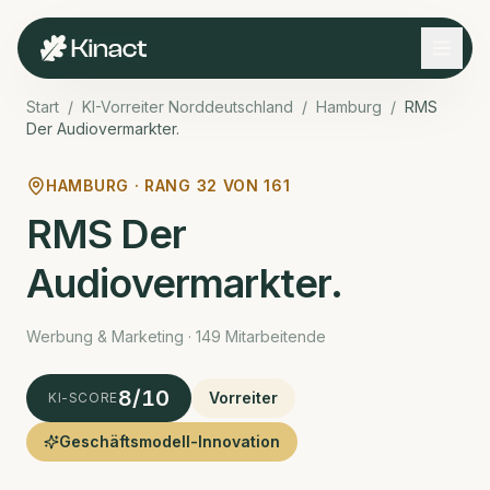
Start
/
KI-Vorreiter Norddeutschland
/
Hamburg
/
RMS
Der Audiovermarkter.
HAMBURG · RANG
32
VON
161
RMS Der
Audiovermarkter.
Werbung & Marketing · 149 Mitarbeitende
8
/10
Vorreiter
KI-SCORE
Geschäftsmodell-Innovation