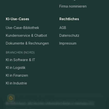
Firma nominieren
KI-Use-Cases
Rechtliches
Use-Case-Bibliothek
AGB
Kundenservice & Chatbot
Datenschutz
Dokumente & Rechnungen
Impressum
BRANCHEN (NORD)
KI in Software & IT
KI in Logistik
KI in Finanzen
KI in Industrie
Cookies & Datenschutz
Wir nutzen Cookies für Funktion, Reichweitenmessung und
©
2026
Kinact. Alle Rechte vorbehalten.
Made in Germany 🇩🇪
Marketing. Mit „Alle akzeptieren" stimmst du der