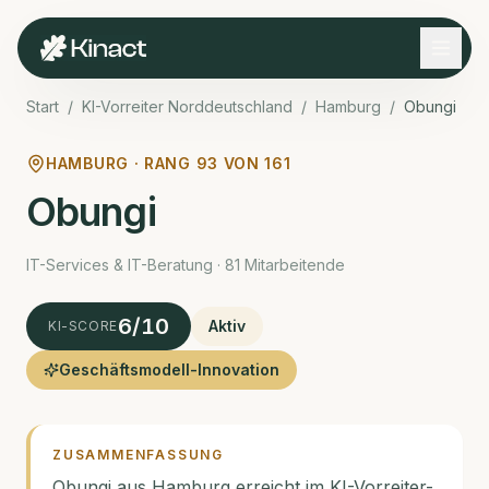
Start
/
KI-Vorreiter Norddeutschland
/
Hamburg
/
Obungi
HAMBURG · RANG
93
VON
161
Obungi
IT-Services & IT-Beratung · 81 Mitarbeitende
6
/10
Aktiv
KI-SCORE
Geschäftsmodell-Innovation
ZUSAMMENFASSUNG
Obungi aus Hamburg erreicht im KI-Vorreiter-