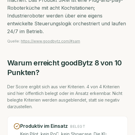
machen. Das Produkt SAM ist eine Plug-and-play-
Roboterküche mit acht Kochstationen;
Industrieroboter werden über eine eigens
entwickelte Steuerungslogik orchestriert und laufen
24/7 im Betrieb.
Quelle:
https://www.goodbytz.com/#sam
Warum erreicht
goodBytz
8
von 10
Punkten?
Der Score ergibt sich aus vier Kriterien.
4
von
4
Kriterien
sind hier öffentlich belegt oder im Ansatz erkennbar. Nicht
belegte Kriterien werden ausgeblendet, statt sie negativ
darzustellen.
Produktiv im Einsatz
BELEGT
Kein Pilot, kein PoC, kein Showcase. Die KI-