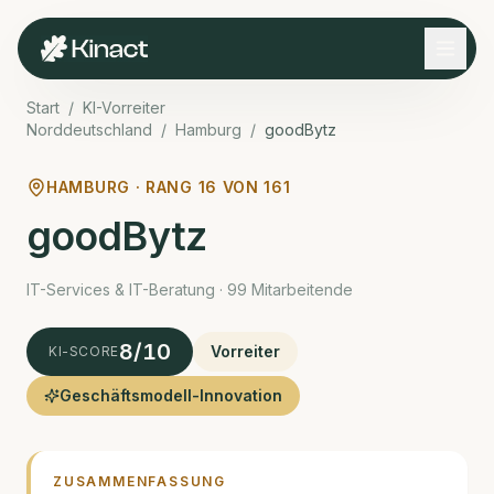
Start
/
KI-Vorreiter
Norddeutschland
/
Hamburg
/
goodBytz
HAMBURG · RANG
16
VON
161
goodBytz
IT-Services & IT-Beratung · 99 Mitarbeitende
8
/10
Vorreiter
KI-SCORE
Geschäftsmodell-Innovation
ZUSAMMENFASSUNG