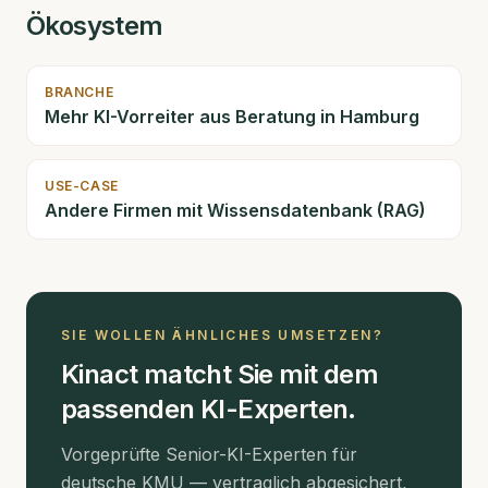
Ökosystem
BRANCHE
Mehr KI-Vorreiter aus
Beratung
in Hamburg
USE-CASE
Andere Firmen mit
Wissensdatenbank (RAG)
SIE WOLLEN ÄHNLICHES UMSETZEN?
Kinact matcht Sie mit dem
passenden KI-Experten.
Vorgeprüfte Senior-KI-Experten für
deutsche KMU — vertraglich abgesichert,