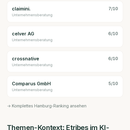
claimini.
7
/10
Unternehmens­beratung
celver AG
6
/10
Unternehmens­beratung
crossnative
6
/10
Unternehmens­beratung
Comparus GmbH
5
/10
Unternehmens­beratung
→ Komplettes Hamburg-Ranking ansehen
Themen-Kontext:
Etribes
im KI-