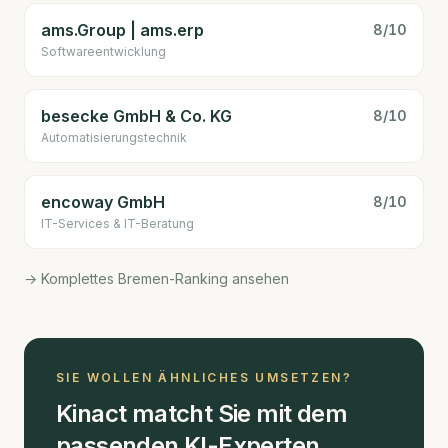
ams.Group | ams.erp
8
/10
Software­entwicklung
besecke GmbH & Co. KG
8
/10
Automatisierungstechnik
encoway GmbH
8
/10
IT-Services & IT-Beratung
→ Komplettes Bremen-Ranking ansehen
SIE WOLLEN ÄHNLICHES UMSETZEN?
Kinact matcht Sie mit dem
passenden KI-Experten.