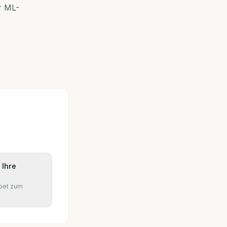
r ML-
 Ihre
pet zum