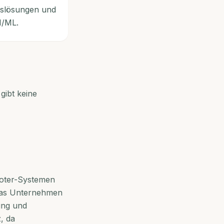
gslösungen und
I/ML.
gibt keine
boter-Systemen
. Das Unternehmen
ung und
, da