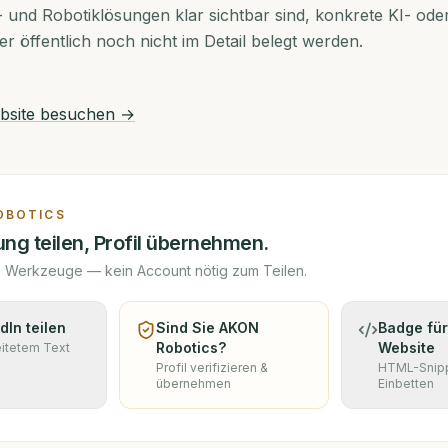
 und Robotiklösungen klar sichtbar sind, konkrete KI- ode
öffentlich noch nicht im Detail belegt werden.
site besuchen →
OBOTICS
ng teilen, Profil übernehmen.
e Werkzeuge — kein Account nötig zum Teilen.
dIn teilen
Sind Sie
AKON
Badge für
Robotics
?
Website
eitetem Text
Profil verifizieren &
HTML-Snip
übernehmen
Einbetten