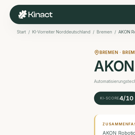
Start
/
KI-Vorreiter Norddeutschland
/
Bremen
/
AKON Ro
BREMEN ·
BREM
AKON 
Automatisierungstech
4
/10
KI-SCORE
ZUSAMMENFA
AKON Robotics