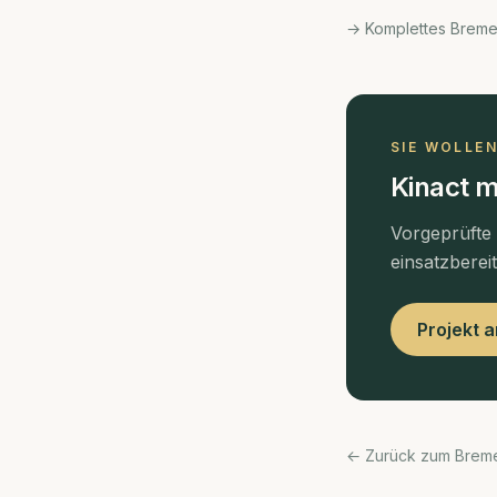
→ Komplettes Brem
SIE WOLLE
Kinact m
Vorgeprüfte
einsatzberei
Projekt 
← Zurück zum Brem