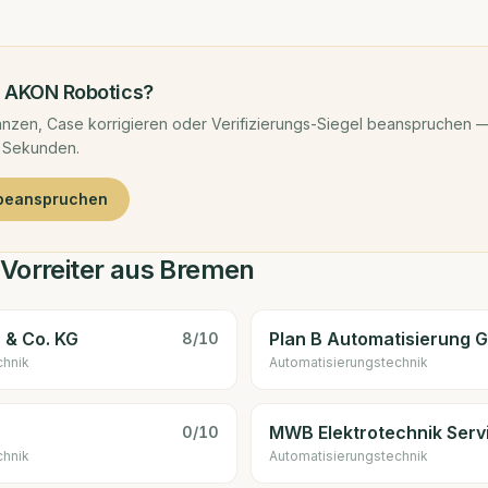
d
AKON Robotics
?
nzen, Case korrigieren oder Verifizierungs-Siegel beanspruchen —
 Sekunden.
 beanspruchen
-Vorreiter aus Bremen
& Co. KG
Plan B Automatisierung
8
/10
chnik
Automatisierungstechnik
MWB Elektrotechnik Ser
0
/10
chnik
Automatisierungstechnik