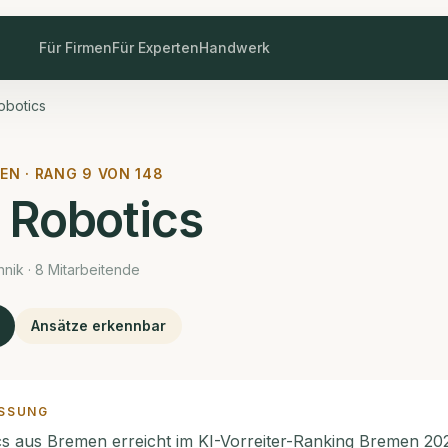
Für Firmen
Für Experten
Handwerk
botics
EN · RANG
9
VON
148
Robotics
nik · 8 Mitarbeitende
Ansätze erkennbar
SSUNG
 aus Bremen erreicht im KI-Vorreiter-Ranking Bremen 20