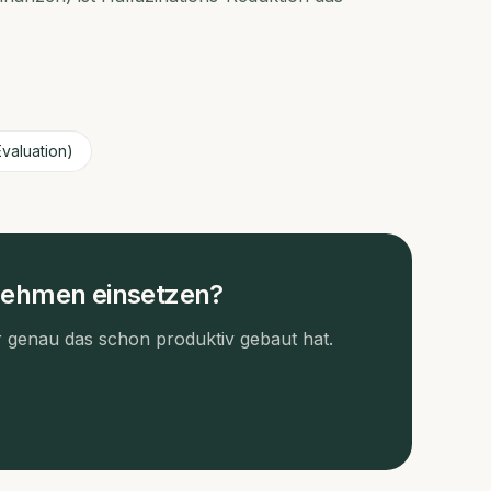
valuation)
nehmen einsetzen?
r genau das schon produktiv gebaut hat.