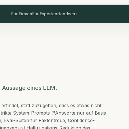
Für Firmen
Für Experten
Handwerk
he Aussage eines LLM.
erfindet, statt zuzugeben, dass es etwas nicht
trikte System-Prompts ("Antworte nur auf Basis
n, Eval-Suiten für Faktentreue, Confidence-
inanzen) ist Halluzinations-Reduktion das